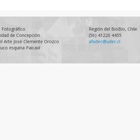
o Fotográfico
Región del BioBío, Chile.
sidad de Concepción
(56) 41220 4455
el Arte José Clemente Orozco
afudec@udec.cl
uco esquina Paicaví