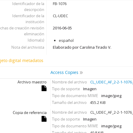
Identificador de la
FB-1076
descripción
Identificador de la
CL-UDEC
institución
chas de creación revisión
2016-06-05
eliminación
Idioma(s)
español
Nota del archivista
Elaborado por Carolina Tirado V.
jeto digital metadatos
Access Copies
Archivo maestro
Nombre del archivo
CL_UDEC_AF_2-2-1-1076.
Tipo de soporte
Imagen
Tipo de documento MIME
image/jpeg
Tamaño del archivo
455.2 KiB
Nombre del archivo
CL_UDEC_AF_2-2-1-1076_
Copia de referencia
Tipo de soporte
Imagen
Tipo de documento MIME
image/jpeg
Tamaño del archivo
40.8 KiB