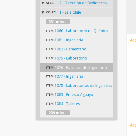
2 - Dirección de Bibliotecas
SECCIÓN
1 - Sala Chile
COLECCIÓN
331 más...
1060 - Laboratorio de Química Orgánica
ITEM
Ár
1061 - Ingeniería
ITEM
1062 - Cementerio
ITEM
1075 - Laboratorio
ITEM
1076 - Facultad de Ingeniería
ITEM
1077 - Ingeniería
ITEM
1078 - Laboratorios de Ingeniería
ITEM
1083 - Ernesto Aguayo
ITEM
1084 - Talleres
ITEM
239 más...
Ár