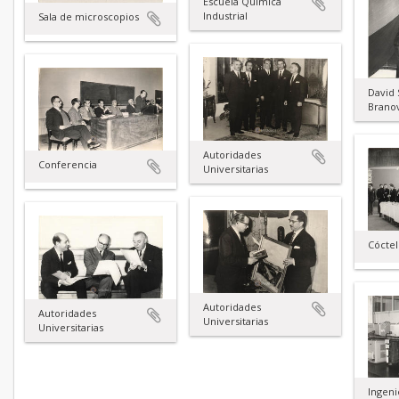
Escuela Química
Industrial
Sala de microscopios
David 
Brano
Autoridades
Conferencia
Universitarias
Cóctel
Autoridades
Autoridades
Universitarias
Universitarias
Ingeni