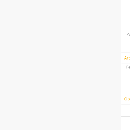
P
Ár
Fe
Ob