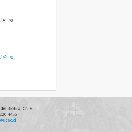
141.jpg
142.jpg
del BioBío, Chile.
1220 4455
@udec.cl