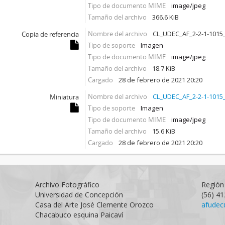
Tipo de documento MIME
image/jpeg
Tamaño del archivo
366.6 KiB
Nombre del archivo
CL_UDEC_AF_2-2-1-1015_
Copia de referencia
Tipo de soporte
Imagen
Tipo de documento MIME
image/jpeg
Tamaño del archivo
18.7 KiB
Cargado
28 de febrero de 2021 20:20
Nombre del archivo
CL_UDEC_AF_2-2-1-1015_
Miniatura
Tipo de soporte
Imagen
Tipo de documento MIME
image/jpeg
Tamaño del archivo
15.6 KiB
Cargado
28 de febrero de 2021 20:20
Archivo Fotográfico
Región 
Universidad de Concepción
(56) 4
Casa del Arte José Clemente Orozco
afudec
Chacabuco esquina Paicaví