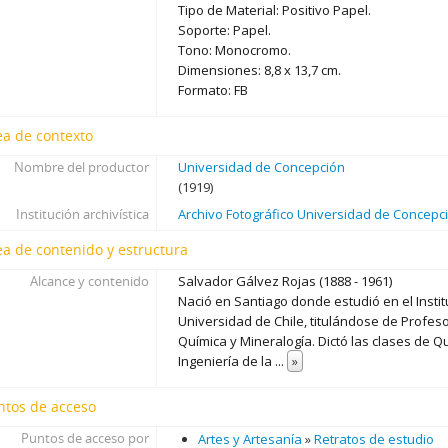
Tipo de Material: Positivo Papel.
Soporte: Papel.
Tono: Monocromo.
Dimensiones: 8,8 x 13,7 cm.
Formato: FB
ea de contexto
Nombre del productor
Universidad de Concepción
(1919)
Institución archivística
Archivo Fotográfico Universidad de Concepc
ea de contenido y estructura
Alcance y contenido
Salvador Gálvez Rojas (1888 - 1961)
Nació en Santiago donde estudió en el Insti
Universidad de Chile, titulándose de Profeso
Química y Mineralogía. Dictó las clases de Q
Ingeniería de la
...
»
ntos de acceso
Puntos de acceso por
Artes y Artesanía
»
Retratos de estudio