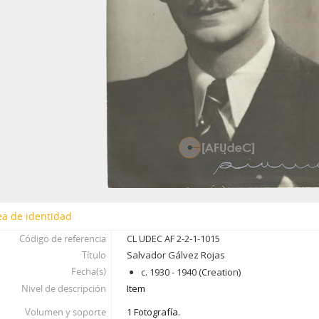
ea de identidad
Código de referencia
CL UDEC AF 2-2-1-1015
Título
Salvador Gálvez Rojas
Fecha(s)
c. 1930 - 1940 (Creation)
Nivel de descripción
Item
Volumen y soporte
1 Fotografía.