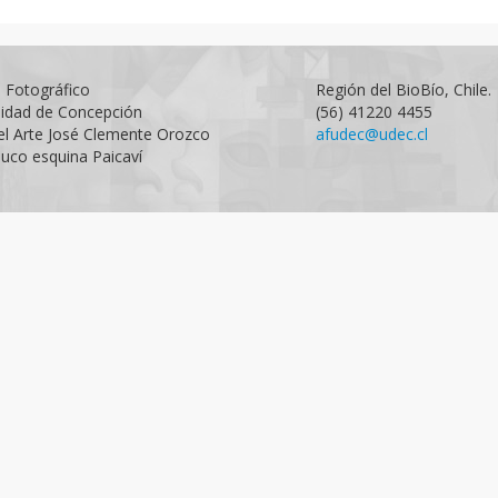
o Fotográfico
Región del BioBío, Chile.
sidad de Concepción
(56) 41220 4455
el Arte José Clemente Orozco
afudec@udec.cl
uco esquina Paicaví