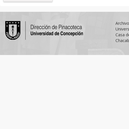
Archiv
Univer
Casa d
Chacab