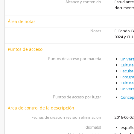
Alcance y contenido
Estudiante
documento
Área de notas
Notas
El Fondo C
0924 y CL 
Puntos de acceso
Puntos de acceso por materia
Univer
Cultura
Faculta
Fotogra
Cultura
Univer
Puntos de acceso por lugar
Concepc
Área de control de la descripción
Fechas de creación revisión eliminación
2016-06-02
Idioma(s)
españo