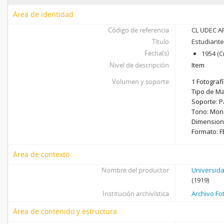
Área de identidad
Código de referencia
CL UDEC AF
Título
Estudiante
Fecha(s)
1954 (C
Nivel de descripción
Item
Volumen y soporte
1 Fotografí
Tipo de Mat
Soporte: P
Tono: Mon
Dimensione
Formato: F
Área de contexto
Nombre del productor
Universid
(1919)
Institución archivística
Archivo Fo
Área de contenido y estructura