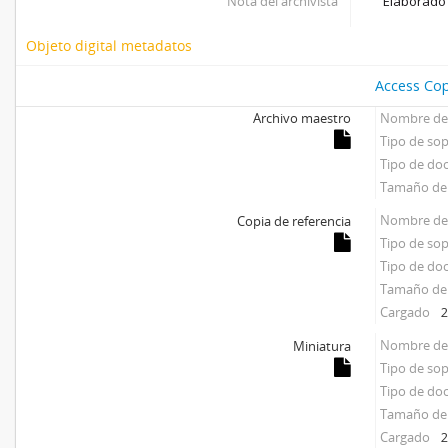
Nota del archivista
Elaborado 
Objeto digital metadatos
Access Cop
Archivo maestro
Nombre del
Tipo de so
Tipo de d
Tamaño del
Nombre del
Copia de referencia
Tipo de so
Tipo de d
Tamaño del
Cargado
2
Nombre del
Miniatura
Tipo de so
Tipo de d
Tamaño del
Cargado
2