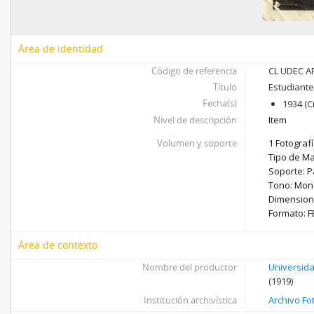
Área de identidad
Código de referencia
CL UDEC AF
Título
Estudiant
Fecha(s)
1934 (C
Nivel de descripción
Item
Volumen y soporte
1 Fotografí
Tipo de Mat
Soporte: P
Tono: Mon
Dimensione
Formato: F
Área de contexto
Nombre del productor
Universid
(1919)
Institución archivística
Archivo Fo