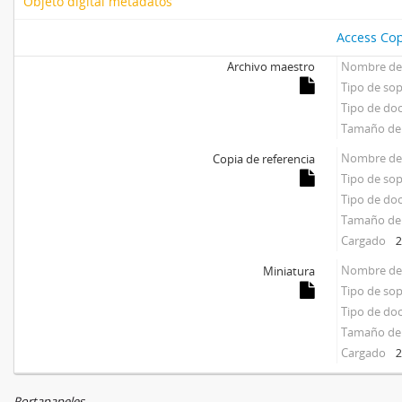
Objeto digital metadatos
Access Cop
Archivo maestro
Nombre del
Tipo de so
Tipo de d
Tamaño del
Nombre del
Copia de referencia
Tipo de so
Tipo de d
Tamaño del
Cargado
2
Nombre del
Miniatura
Tipo de so
Tipo de d
Tamaño del
Cargado
2
Portapapeles