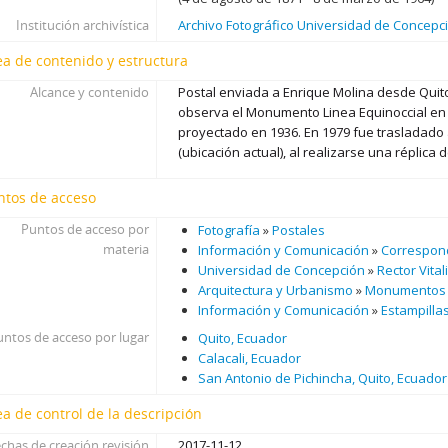
Institución archivística
Archivo Fotográfico Universidad de Concepc
ea de contenido y estructura
Alcance y contenido
Postal enviada a Enrique Molina desde Quito
observa el Monumento Linea Equinoccial en
proyectado en 1936. En 1979 fue trasladado a
(ubicación actual), al realizarse una réplica 
ntos de acceso
Puntos de acceso por
Fotografía
»
Postales
materia
Información y Comunicación
»
Correspon
Universidad de Concepción
»
Rector Vital
Arquitectura y Urbanismo
»
Monumentos
Información y Comunicación
»
Estampilla
untos de acceso por lugar
Quito, Ecuador
Calacali, Ecuador
San Antonio de Pichincha, Quito, Ecuador
ea de control de la descripción
chas de creación revisión
2017-11-12