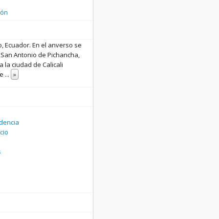
ión
, Ecuador. En el anverso se
 San Antonio de Pichancha,
 la ciudad de Calicali
de
...
»
dencia
icio
s