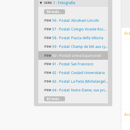
1 - Fotografía
SERIE
50 más...
56 - Postal: Abraham Lincoln
ITEM
57 - Postal: Colegio Vicente Rocafuerte
ITEM
Ár
58 - Postal: Piazza della Vittoria
ITEM
59 - Postal: Champ de blé aux cyprès
ITEM
60 - Postal: Linea Equinoxial - Ecuador
ITEM
61 - Postal: San Francisco
ITEM
62 - Postal: Ciudad Universitaria
ITEM
63 - Postal: La Pietà (Michelangelo)
ITEM
64 - Postal: Notre-Dame, vue prise de la Tour Nord.
ITEM
63 más...
Ár