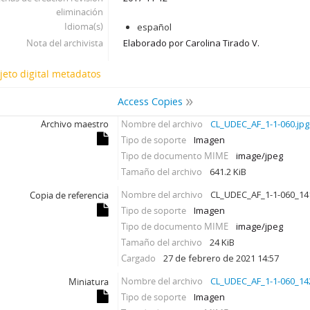
eliminación
Idioma(s)
español
Nota del archivista
Elaborado por Carolina Tirado V.
jeto digital metadatos
Access Copies
Archivo maestro
Nombre del archivo
CL_UDEC_AF_1-1-060.jpg
Tipo de soporte
Imagen
Tipo de documento MIME
image/jpeg
Tamaño del archivo
641.2 KiB
Nombre del archivo
CL_UDEC_AF_1-1-060_14
Copia de referencia
Tipo de soporte
Imagen
Tipo de documento MIME
image/jpeg
Tamaño del archivo
24 KiB
Cargado
27 de febrero de 2021 14:57
Nombre del archivo
CL_UDEC_AF_1-1-060_14
Miniatura
Tipo de soporte
Imagen