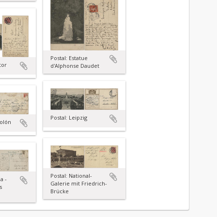
Postal: Estatue
tor
d'Alphonse Daudet
Postal: Leipzig
Colón
Postal: National-
a -
Galerie mit Friedrich-
s
Brücke