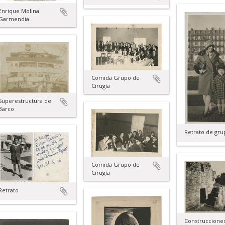
Enrique Molina
Garmendia
Comida Grupo de
Cirugía
Superestructura del
Barco
Retrato de gru
Comida Grupo de
Cirugía
Retrato
Construccione