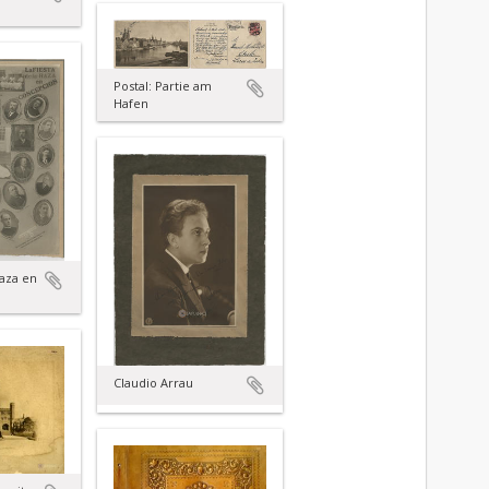
Postal: Partie am
Hafen
raza en
Claudio Arrau