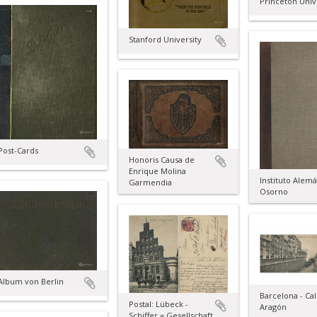
Princeton Univ
Stanford University
Post-Cards
Honoris Causa de
Enrique Molina
Instituto Alem
Garmendia
Osorno
Album von Berlin
Barcelona - Cal
Postal: Lübeck -
Aragón
Schiffer = Gesellschaft