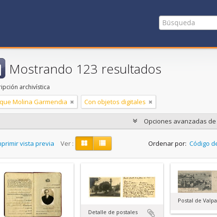
Mostrando 123 resultados
ipción archivística
ique Molina Garmendia
Con objetos digitales
Opciones avanzadas d
primir vista previa
Ver :
Ordenar por:
Código d
Postal de Valpa
Detalle de postales