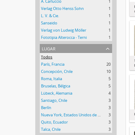
A. Carluccio
1
Verlag Otto Henss Sohn
1
L. V. & Cie.
1
Sanseido
1
Verlag von Ludwig Möller
1
Fototipia Alterocca - Terni
1
lugar
Todos
París, Francia
20
Concepción, Chile
10
Roma, Italia
5
Bruselas, Bélgica
5
Lübeck, Alemania
4
Santiago, Chile
3
Berlín
3
Nueva York, Estados Unidos de América
3
Quito, Ecuador
3
Talca, Chile
3