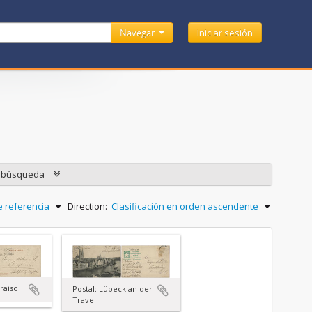
Navegar
Iniciar sesión
e búsqueda
e referencia
Direction:
Clasificación en orden ascendente
raíso
Postal: Lübeck an der
Trave