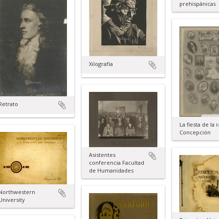
prehispánicas
Xilografía
Retrato
La fiesta de la 
Concepción
Asistentes
conferencia Facultad
de Humanidades
Northwestern
University