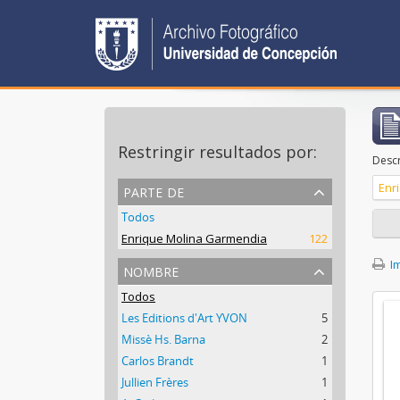
Restringir resultados por:
Descr
parte de
Enr
Todos
Enrique Molina Garmendia
122
Im
nombre
Todos
Les Editions d'Art YVON
5
Missè Hs. Barna
2
Carlos Brandt
1
Jullien Frères
1