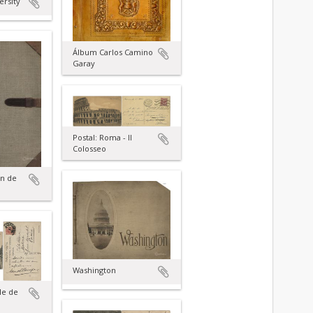
ersity
Álbum Carlos Camino
Garay
Postal: Roma - II
Colosseo
án de
Washington
le de