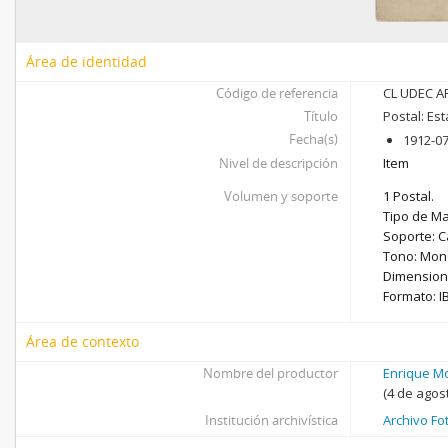
Área de identidad
Código de referencia
CL UDEC AF
Título
Postal: Es
Fecha(s)
1912-07
Nivel de descripción
Item
Volumen y soporte
1 Postal.
Tipo de Ma
Soporte: C
Tono: Mon
Dimensione
Formato: I
Área de contexto
Nombre del productor
Enrique M
(4 de agos
Institución archivística
Archivo Fo