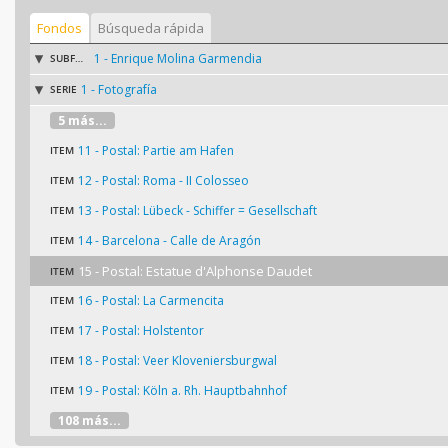
Fondos
Búsqueda rápida
1 - Enrique Molina Garmendia
SUBFONDO
1 - Fotografía
SERIE
5 más...
11 - Postal: Partie am Hafen
ITEM
12 - Postal: Roma - II Colosseo
ITEM
13 - Postal: Lübeck - Schiffer = Gesellschaft
ITEM
14 - Barcelona - Calle de Aragón
ITEM
15 - Postal: Estatue d'Alphonse Daudet
ITEM
16 - Postal: La Carmencita
ITEM
17 - Postal: Holstentor
ITEM
18 - Postal: Veer Kloveniersburgwal
ITEM
19 - Postal: Köln a. Rh. Hauptbahnhof
ITEM
108 más...