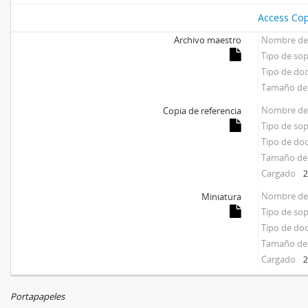
Access Cop
Archivo maestro
Nombre del
Tipo de so
Tipo de d
Tamaño del
Nombre del
Copia de referencia
Tipo de so
Tipo de d
Tamaño del
Cargado
2
Nombre del
Miniatura
Tipo de so
Tipo de d
Tamaño del
Cargado
2
Portapapeles