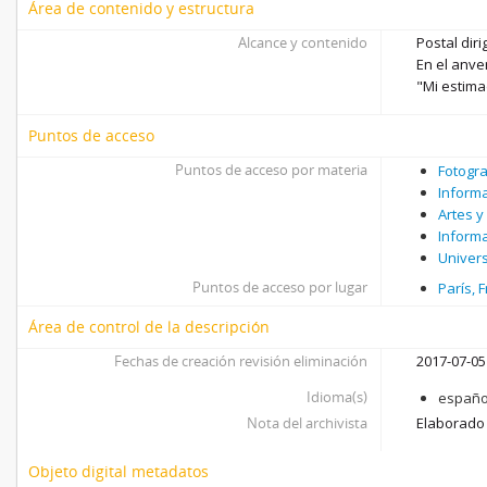
Área de contenido y estructura
Alcance y contenido
Postal dir
En el anve
"Mi estim
Puntos de acceso
Puntos de acceso por materia
Fotogra
Inform
Artes y
Inform
Univer
Puntos de acceso por lugar
París, 
Área de control de la descripción
Fechas de creación revisión eliminación
2017-07-05
Idioma(s)
españo
Nota del archivista
Elaborado 
Objeto digital metadatos