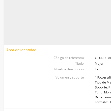
Área de identidad
Código de referencia
CL UDEC AF
Título
Mujer
Nivel de descripción
Item
Volumen y soporte
1 Fotografí
Tipo de Mat
Soporte: P
Tono: Mon
Dimensione
Formato: F