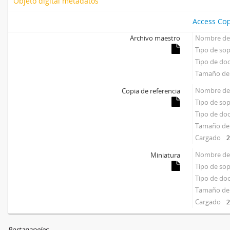
Objeto digital metadatos
Access Cop
Archivo maestro
Nombre del
Tipo de so
Tipo de d
Tamaño del
Nombre del
Copia de referencia
Tipo de so
Tipo de d
Tamaño del
Cargado
2
Nombre del
Miniatura
Tipo de so
Tipo de d
Tamaño del
Cargado
2
Portapapeles