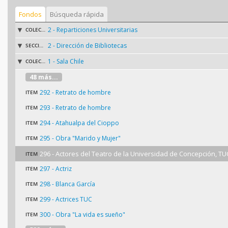
Fondos
Búsqueda rápida
2 - Reparticiones Universitarias
COLECCIÓN
2 - Dirección de Bibliotecas
SECCIÓN
1 - Sala Chile
COLECCIÓN
48 más...
292 - Retrato de hombre
ITEM
293 - Retrato de hombre
ITEM
294 - Atahualpa del Cioppo
ITEM
295 - Obra "Marido y Mujer"
ITEM
296 - Actores del Teatro de la Universidad de Concepción, TU
ITEM
297 - Actriz
ITEM
298 - Blanca García
ITEM
299 - Actrices TUC
ITEM
300 - Obra "La vida es sueño"
ITEM