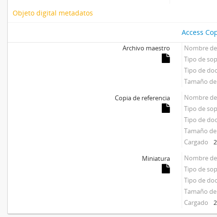
Objeto digital metadatos
Access Cop
Archivo maestro
Nombre del
Tipo de so
Tipo de d
Tamaño del
Nombre del
Copia de referencia
Tipo de so
Tipo de d
Tamaño del
Cargado
2
Nombre del
Miniatura
Tipo de so
Tipo de d
Tamaño del
Cargado
2