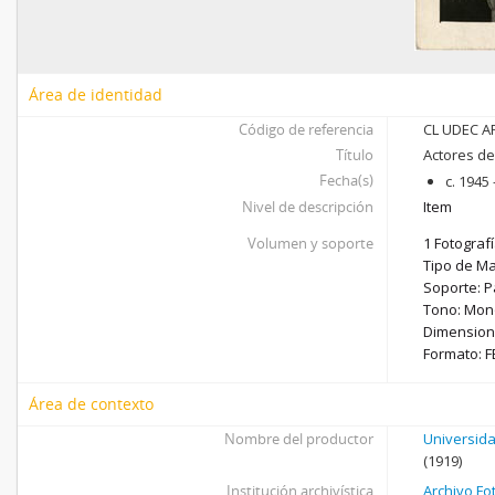
Área de identidad
Código de referencia
CL UDEC AF
Título
Actores de
Fecha(s)
c. 1945
Nivel de descripción
Item
Volumen y soporte
1 Fotografí
Tipo de Mat
Soporte: P
Tono: Mon
Dimensione
Formato: F
Área de contexto
Nombre del productor
Universid
(1919)
Institución archivística
Archivo Fo