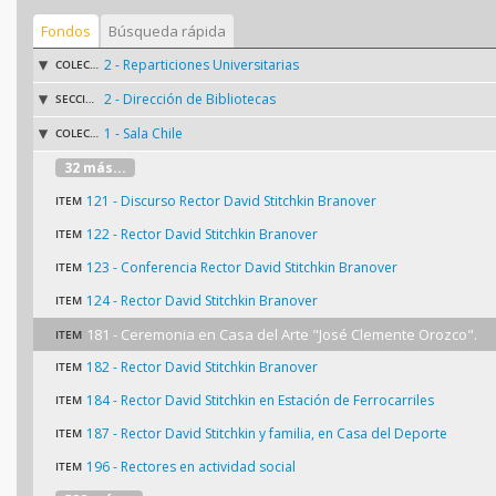
Fondos
Búsqueda rápida
2 - Reparticiones Universitarias
COLECCIÓN
2 - Dirección de Bibliotecas
SECCIÓN
1 - Sala Chile
COLECCIÓN
32 más...
121 - Discurso Rector David Stitchkin Branover
ITEM
122 - Rector David Stitchkin Branover
ITEM
123 - Conferencia Rector David Stitchkin Branover
ITEM
124 - Rector David Stitchkin Branover
ITEM
181 - Ceremonia en Casa del Arte "José Clemente Orozco".
ITEM
182 - Rector David Stitchkin Branover
ITEM
184 - Rector David Stitchkin en Estación de Ferrocarriles
ITEM
187 - Rector David Stitchkin y familia, en Casa del Deporte
ITEM
196 - Rectores en actividad social
ITEM