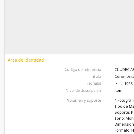
Área de identidad
Código de referencia
CL UDEC AF
Título
Ceremonia 
Fecha(s)
c. 1968
Nivel de descripción
Item
Volumen y soporte
1 Fotografí
Tipo de Mat
Soporte: P
Tono: Mon
Dimensione
Formato: F