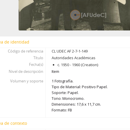
ea de identidad
Código de referencia
CL UDEC AF 2-7-1-149
Título
Autoridades Académicas
Fecha(s)
c. 1950 - 1960 (Creation)
Nivel de descripción
Item
Volumen y soporte
1 Fotografía.
Tipo de Material: Positivo Papel.
Soporte: Papel.
Tono: Monocromo.
Dimensiones: 17,6 x 11,7 cm.
Formato: FB
ea de contexto