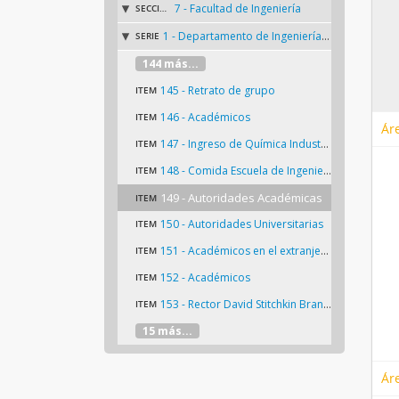
7 - Facultad de Ingeniería
SECCIÓN
1 - Departamento de Ingeniería Química
SERIE
144 más...
145 - Retrato de grupo
ITEM
146 - Académicos
ITEM
Ár
147 - Ingreso de Química Industrial
ITEM
148 - Comida Escuela de Ingeniería
ITEM
149 - Autoridades Académicas
ITEM
150 - Autoridades Universitarias
ITEM
151 - Académicos en el extranjero
ITEM
152 - Académicos
ITEM
153 - Rector David Stitchkin Branover
ITEM
15 más...
Ár