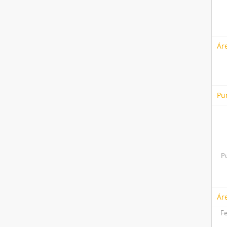
Ár
Pu
P
Ár
Fe