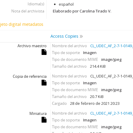
Idioma(s)
español
Nota del archivista
Elaborado por Carolina Tirado V.
jeto digital metadatos
Access Copies
Archivo maestro
Nombre del archivo
CL_UDEC_AF_2-7-1-0149.
Tipo de soporte
Imagen
Tipo de documento MIME
image/jpeg
Tamaño del archivo
214.4 KiB
Nombre del archivo
CL_UDEC_AF_2-7-1-0149_
Copia de referencia
Tipo de soporte
Imagen
Tipo de documento MIME
image/jpeg
Tamaño del archivo
20.7 KiB
Cargado
28 de febrero de 2021 20:23
Nombre del archivo
CL_UDEC_AF_2-7-1-0149_
Miniatura
Tipo de soporte
Imagen
Tipo de documento MIME
image/jpeg