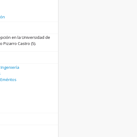
ión
epción en la Universidad de
 Pizarro Castro (5).
 Ingeniería
s
 Eméritos