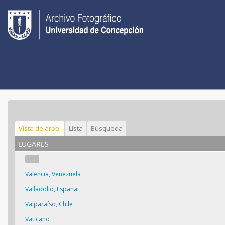
Vista de árbol
Lista
Búsqueda
lugares
...
Valencia, Venezuela
Valladolid, España
Valparaíso, Chile
Vaticano