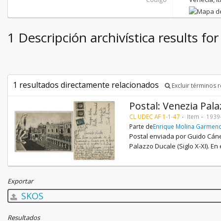
1 Descripción archivística results for 
1 resultados directamente relacionados
Excluir términos 
Postal: Venezia Pala
CL UDEC AF 1-1-47
Item
1939
Parte de
Enrique Molina Garmend
Postal enviada por Guido Cánep
Palazzo Ducale (Siglo X-XI). En
Exportar
SKOS
Resultados