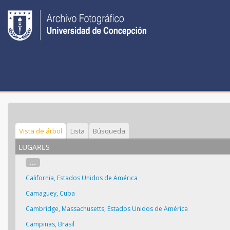
Vista de árbol
Lista
Búsqueda
lugares
...
California, Estados Unidos de América
Camaguey, Cuba
Cambridge, Massachusetts, Estados Unidos de América
Campinas, Brasil