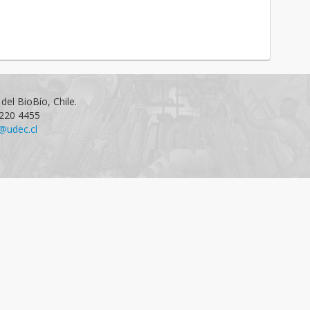
del BioBío, Chile.
1220 4455
@udec.cl