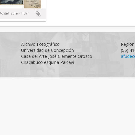
Postal: Sora - Il Liri
Archivo Fotográfico
Región 
Universidad de Concepción
(56) 4
Casa del Arte José Clemente Orozco
afudec
Chacabuco esquina Paicaví