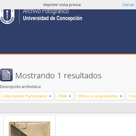
Imprimir vista previa
Cerrar
Mostrando 1 resultados
Descripción archivística
Colecciones Particulares
Chile
Oficios y ocupaciones
Con