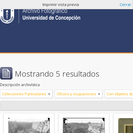
Imprimir vista previa
Cerrar
Mostrando 5 resultados
Descripción archivística
Colecciones Particulares
Oficios y ocupaciones
Con objetos di