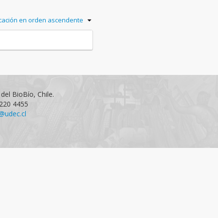
icación en orden ascendente
del BioBío, Chile.
1220 4455
@udec.cl