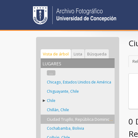
Ci
Vista de árbol
Lista
Búsqueda
Rel
lugares
...
Chicago, Estados Unidos de América
Chiguayante, Chile
Chile
Chillán, Chile
0 
Ciudad Trujillo, República Dominicana
Cochabamba, Bolivia
Re
Colbún, Chile