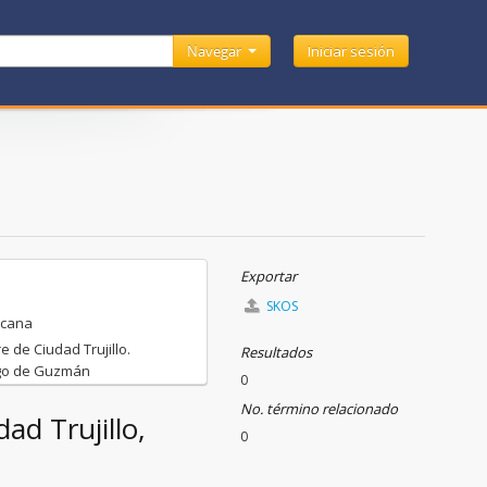
Navegar
Iniciar sesión
Exportar
SKOS
e de Ciudad Trujillo.
Resultados
ngo de Guzmán
0
No. término relacionado
dad Trujillo,
0