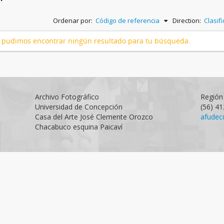
Ordenar por:
Código de referencia
Direction:
Clasif
 pudimos encontrar ningún resultado para tu búsqueda.
Archivo Fotográfico
Región 
Universidad de Concepción
(56) 4
Casa del Arte José Clemente Orozco
afudec
Chacabuco esquina Paicaví