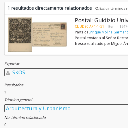
1 resultados directamente relacionados
Excluir términos 
Postal: Guidizio Uni
CL UDEC AF 1-1-51
Item
1947
Parte de
Enrique Molina Garmend
Postal enviada al Señor Rector
fresco realizado por Miguel Ánge
Exportar
SKOS
Resultados
1
Término general
Arquitectura y Urbanismo
No. término relacionado
0