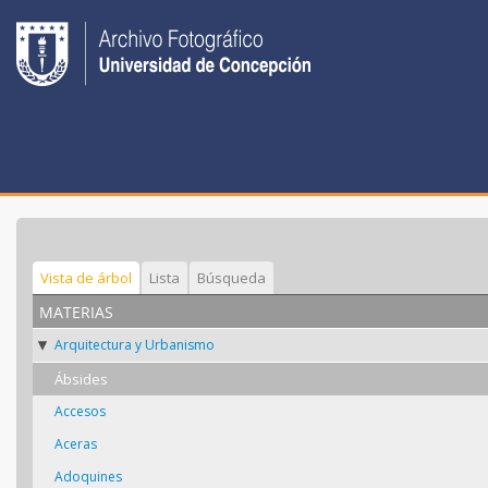
Vista de árbol
Lista
Búsqueda
materias
Arquitectura y Urbanismo
Ábsides
Accesos
Aceras
Adoquines