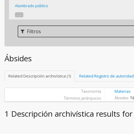
Alumbrado público
...
Filtros
Ábsides
Related Descripción archivística (1)
Related Registro de autoridad 
Taxonomía
Materias
Ábsides
T
Términos jerárquicos
1 Descripción archivística results fo