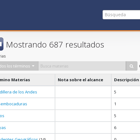
Mostrando 687 resultados
ias
dos los términos
rmino Materias
Nota sobre el alcance
Descripción 
dillera de los Andes
5
sembocaduras
1
os
5
yas
6
identes Geográficos
(14)
0