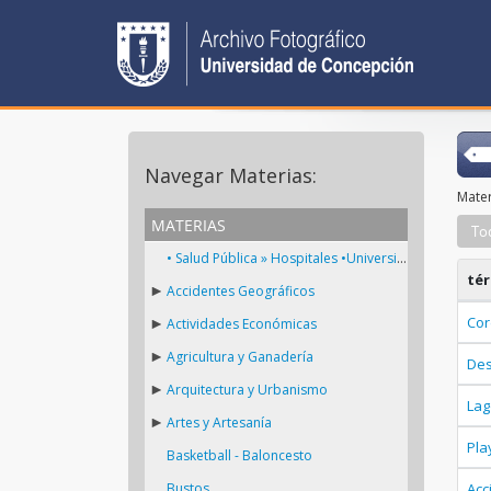
Navegar Materias:
Mater
materias
To
• Salud Pública » Hospitales •Universidad de Concepción » Facultad de Medicina • Universidad de Concepción
té
Accidentes Geográficos
Cor
Actividades Económicas
Agricultura y Ganadería
De
Arquitectura y Urbanismo
Lag
Artes y Artesanía
Pla
Basketball - Baloncesto
Bustos
Acc