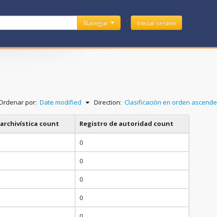
Navegar
Iniciar sesión
Ordenar por:
Date modified
Direction:
Clasificación en orden ascend
archivística count
Registro de autoridad count
0
0
0
0
0