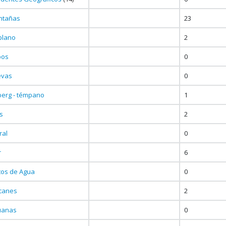
ntañas
23
iplano
2
bos
0
evas
0
berg - témpano
1
as
2
ral
0
r
6
tos de Agua
0
canes
2
uanas
0