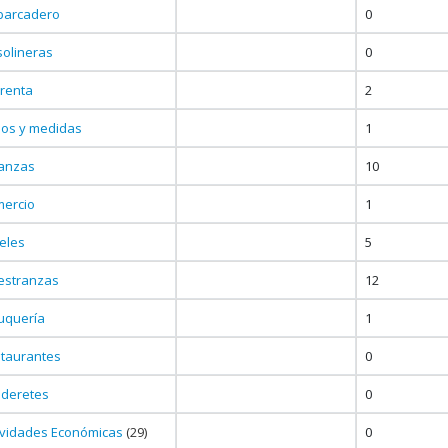
barcadero
0
olineras
0
renta
2
os y medidas
1
anzas
10
ercio
1
eles
5
estranzas
12
uquería
1
taurantes
0
deretes
0
ividades Económicas
(29)
0