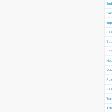
Em
Gas
Imp
Pes
Bal
Com
Hot
Ma
Pel
Res
Ten
Act