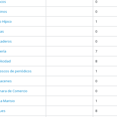
ncos
0
inos
0
b Hípico
1
ias
0
taderos
0
ería
7
licidad
8
oscos de periódicos
1
macenes
0
ara de Comercio
0
a Marisio
1
ues
8