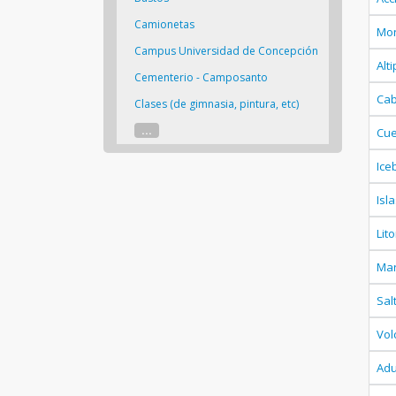
Camionetas
Mo
Campus Universidad de Concepción
Alt
Cementerio - Camposanto
Ca
Clases (de gimnasia, pintura, etc)
...
Cu
Ice
Isl
Lito
Ma
Sal
Vol
Ad