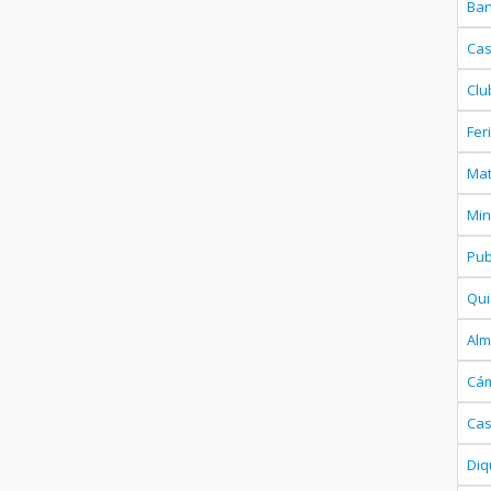
Ba
Cas
Clu
Fer
Ma
Min
Pub
Qui
Al
Cám
Cas
Diq