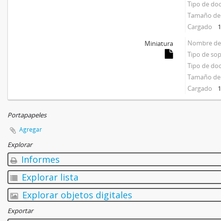
Tipo de d
Tamaño del
Cargado
1
Nombre del
Miniatura
Tipo de so
Tipo de d
Tamaño del
Cargado
1
Portapapeles
Agregar
Explorar
Informes
Explorar lista
Explorar objetos digitales
Exportar