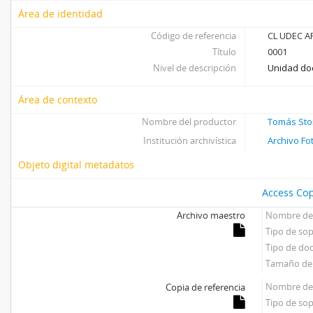
Área de identidad
Código de referencia
CL UDEC AF
Título
0001
Nivel de descripción
Unidad do
Área de contexto
Nombre del productor
Tomás Sto
Institución archivística
Archivo Fo
Objeto digital metadatos
Access Cop
Archivo maestro
Nombre del
Tipo de so
Tipo de d
Tamaño del
Nombre del
Copia de referencia
Tipo de so