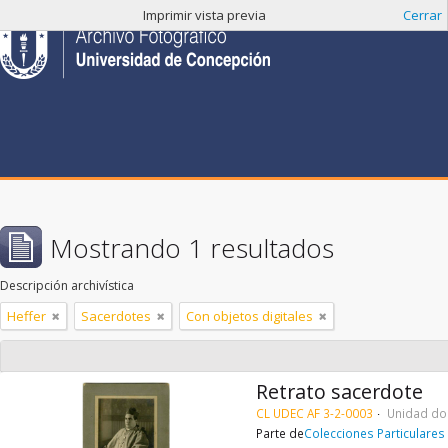
Imprimir vista previa
Cerrar
Mostrando 1 resultados
Descripción archivística
Heffer
Sacerdotes
Con objetos digitales
Retrato sacerdote
CL UDEC AF 3-2-0003
Unidad do
Parte de
Colecciones Particulares