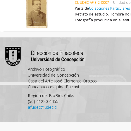
CL UDEC AF 3-2-0007
Unidad do
Parte de
Colecciones Particulares
Retrato de estudio. Hombre no i
Fotografía producida en el estud
Archivo Fotográfico
Universidad de Concepción
Casa del Arte José Clemente Orozco
Chacabuco esquina Paicaví
Región del BioBío, Chile.
(56) 41220 4455
afudec@udec.cl