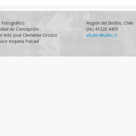
o Fotográfico
Región del BioBío, Chile.
sidad de Concepción
(56) 41220 4455
el Arte José Clemente Orozco
afudec@udec.cl
uco esquina Paicaví