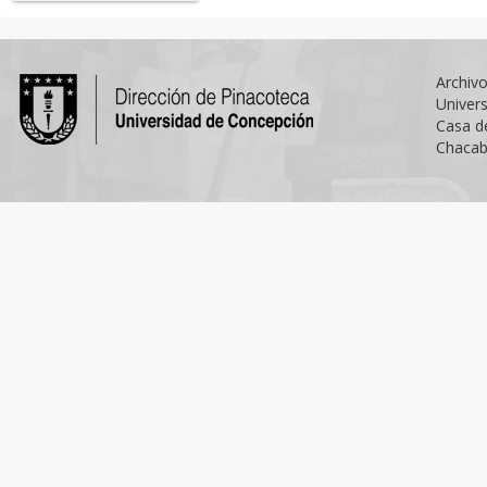
Archiv
Univer
Casa d
Chacab