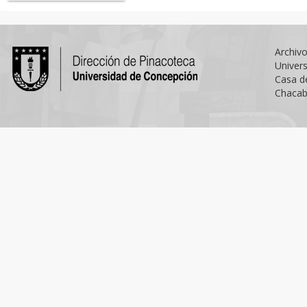
Archiv
Univer
Casa d
Chacab