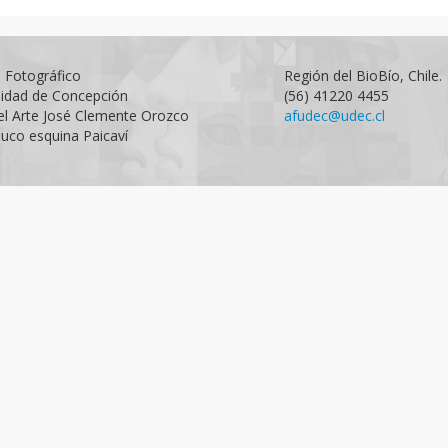
o Fotográfico
Región del BioBío, Chile.
sidad de Concepción
(56) 41220 4455
el Arte José Clemente Orozco
afudec@udec.cl
uco esquina Paicaví