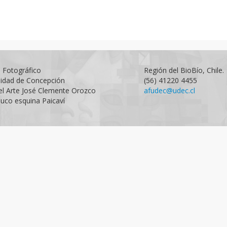
o Fotográfico
Región del BioBío, Chile.
sidad de Concepción
(56) 41220 4455
el Arte José Clemente Orozco
afudec@udec.cl
uco esquina Paicaví