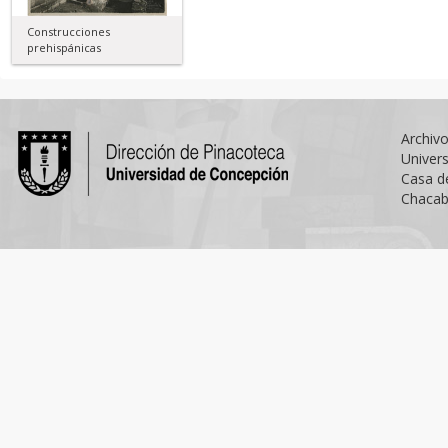
Construcciones
prehispánicas
Archiv
Univer
Casa d
Chacab