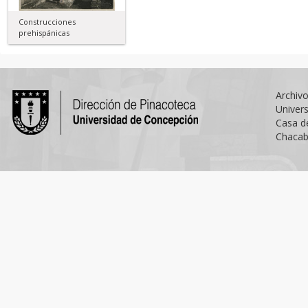
Construcciones
prehispánicas
Archiv
Univer
Casa d
Chacab