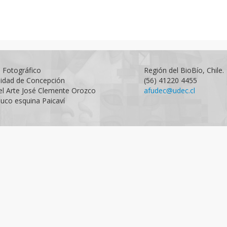
o Fotográfico
Región del BioBío, Chile.
sidad de Concepción
(56) 41220 4455
el Arte José Clemente Orozco
afudec@udec.cl
uco esquina Paicaví