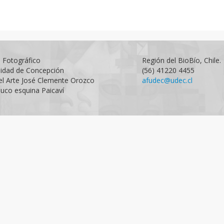
o Fotográfico
Región del BioBío, Chile.
sidad de Concepción
(56) 41220 4455
el Arte José Clemente Orozco
afudec@udec.cl
uco esquina Paicaví