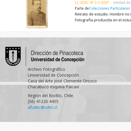
CL UDEC AF 3-2-0007
Unidad do
Parte de
Colecciones Particulares
Retrato de estudio. Hombre no i
Fotografía producida en el estud
Archivo Fotográfico
Universidad de Concepción
Casa del Arte José Clemente Orozco
Chacabuco esquina Paicaví
Región del BioBío, Chile.
(56) 41220 4455
afudec@udec.cl