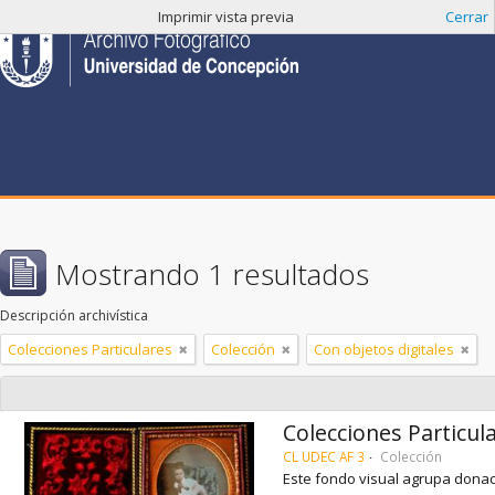
Imprimir vista previa
Cerrar
Mostrando 1 resultados
Descripción archivística
Colecciones Particulares
Colección
Con objetos digitales
Colecciones Particul
CL UDEC AF 3
Colección
Este fondo visual agrupa donac