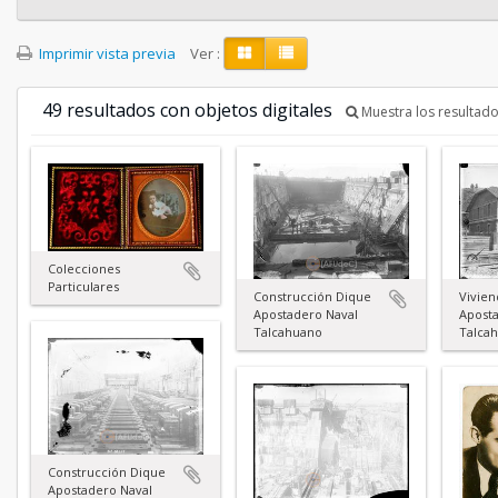
Imprimir vista previa
Ver :
49 resultados con objetos digitales
Muestra los resultado
Colecciones
Particulares
Construcción Dique
Vivien
Apostadero Naval
Apost
Talcahuano
Talca
Construcción Dique
Apostadero Naval