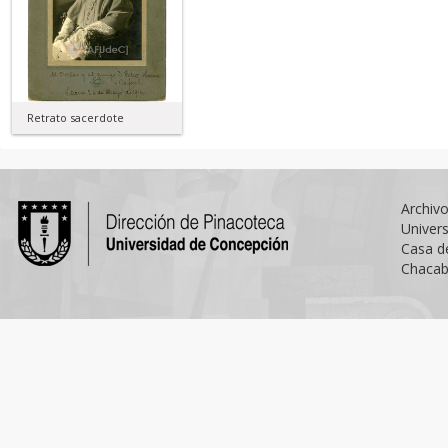
Retrato sacerdote
Archiv
Univer
Casa d
Chacab