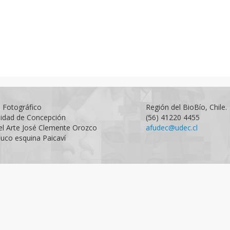
o Fotográfico
Región del BioBío, Chile.
sidad de Concepción
(56) 41220 4455
el Arte José Clemente Orozco
afudec@udec.cl
uco esquina Paicaví