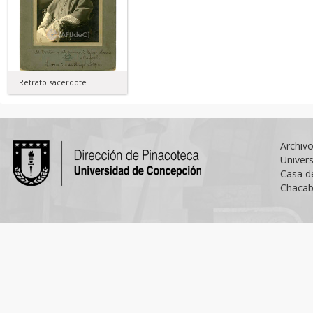
Retrato sacerdote
Archiv
Univer
Casa d
Chacab