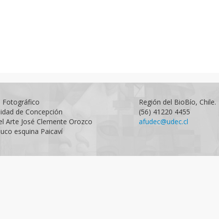
o Fotográfico
Región del BioBío, Chile.
sidad de Concepción
(56) 41220 4455
el Arte José Clemente Orozco
afudec@udec.cl
uco esquina Paicaví