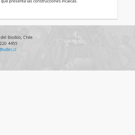
 que presenta las construcciones incaicas.
del BioBío, Chile.
1220 4455
@udec.cl