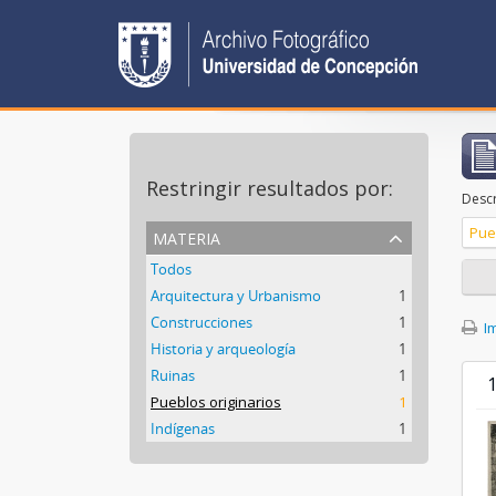
Restringir resultados por:
Descr
materia
Pue
Todos
Arquitectura y Urbanismo
1
Construcciones
1
Im
Historia y arqueología
1
Ruinas
1
1
Pueblos originarios
1
Indígenas
1