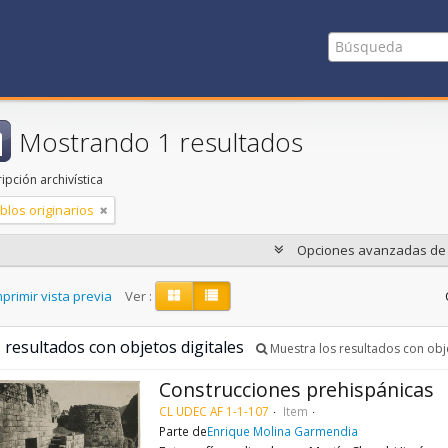
Mostrando 1 resultados
ipción archivística
blos originarios
Opciones avanzadas d
primir vista previa
Ver :
 resultados con objetos digitales
Muestra los resultados con obje
Construcciones prehispánicas
CL UDEC AF 1-1-107
Item
Parte de
Enrique Molina Garmendia