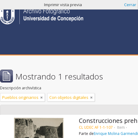
Imprimir vista previa
Cerrar
Mostrando 1 resultados
Descripción archivística
Pueblos originarios
Con objetos digitales
Construcciones preh
CL UDEC AF 1-1-107
Item
Parte de
Enrique Molina Garmend