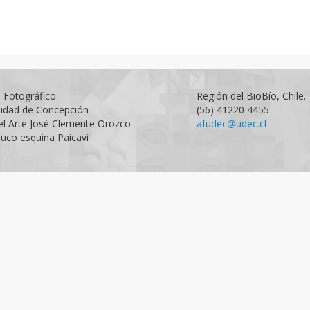
o Fotográfico
Región del BioBío, Chile.
sidad de Concepción
(56) 41220 4455
el Arte José Clemente Orozco
afudec@udec.cl
uco esquina Paicaví