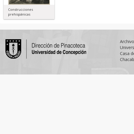
Construcciones
prehispánicas
Archiv
Univer
Casa d
Chacab