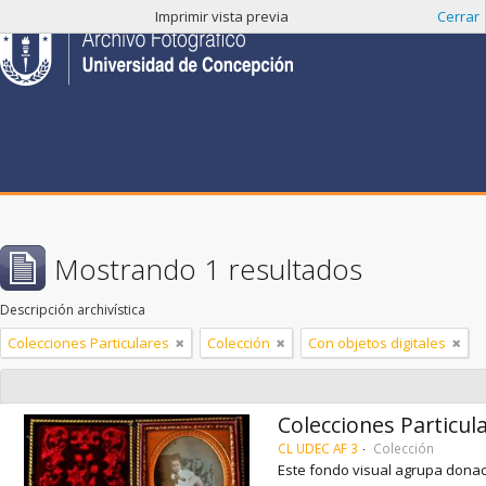
Imprimir vista previa
Cerrar
Mostrando 1 resultados
Descripción archivística
Colecciones Particulares
Colección
Con objetos digitales
Colecciones Particul
CL UDEC AF 3
Colección
Este fondo visual agrupa donac