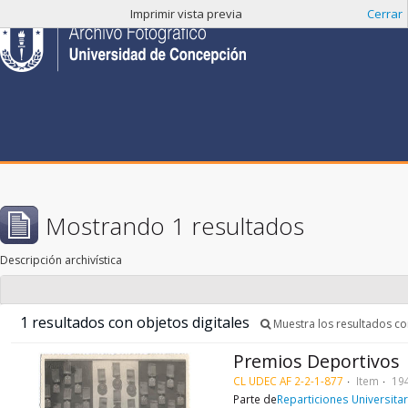
Imprimir vista previa
Cerrar
Mostrando 1 resultados
Descripción archivística
1 resultados con objetos digitales
Muestra los resultados con
Premios Deportivos
CL UDEC AF 2-2-1-877
Item
19
Parte de
Reparticiones Universitar