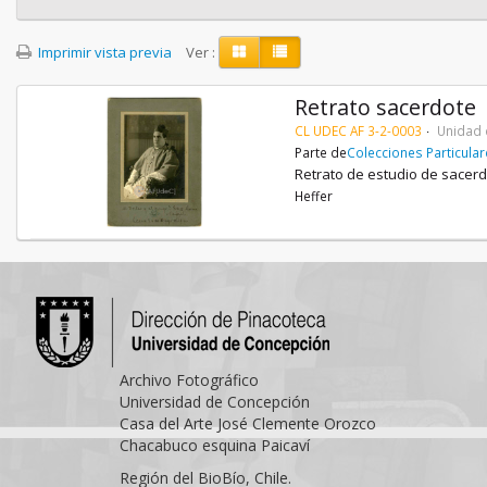
Imprimir vista previa
Ver :
Retrato sacerdote
CL UDEC AF 3-2-0003
Unidad 
Parte de
Colecciones Particula
Retrato de estudio de sacerd
Heffer
Archivo Fotográfico
Universidad de Concepción
Casa del Arte José Clemente Orozco
Chacabuco esquina Paicaví
Región del BioBío, Chile.