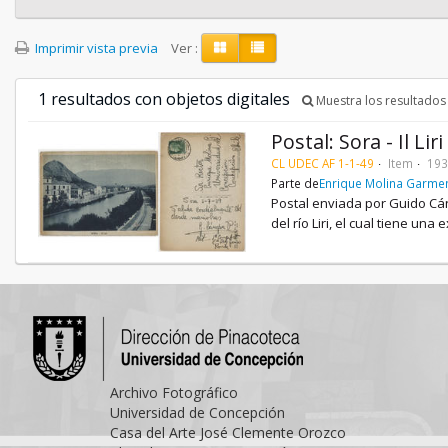
Imprimir vista previa
Ver :
1 resultados con objetos digitales
Muestra los resultados 
Postal: Sora - Il Liri
CL UDEC AF 1-1-49
Item
193
Parte de
Enrique Molina Garme
Postal enviada por Guido Cán
del río Liri, el cual tiene u
Archivo Fotográfico
Universidad de Concepción
Casa del Arte José Clemente Orozco