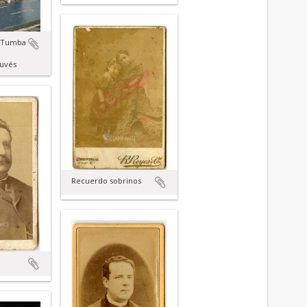
l Tumba
uvés
Recuerdo sobrinos