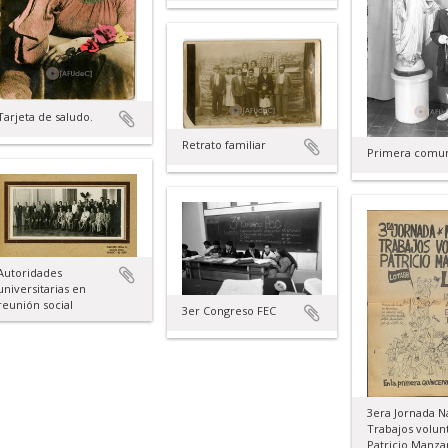
Tarjeta de saludo.
Retrato familiar
Primera comu
Autoridades
universitarias en
reunión social
3er Congreso FEC
3era Jornada N
Trabajos volun
Patricio Manza