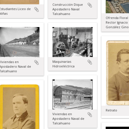
Construcción Dique
Estudiantes Liceo de
Apostadero Naval
Niñas
Talcahuano
Ofrenda Flora
Rector Ignacio
González Gino
Maquinarias
Viviendas en
Hidroeléctrica
Apostadero Naval de
Talcahuano
Retrato
Viviendas en
Apostadero Naval de
Talcahuano