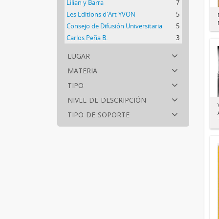
Lilian y Barra
7
Les Editions d'Art YVON
5
Consejo de Difusión Universitaria
5
Carlos Peña B.
3
lugar
materia
tipo
nivel de descripción
tipo de soporte