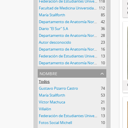
Federación de Estudiantes Universidad de Concepción
118
Facultad de Medicina Universidad de Concepción
112
María Stallforth
85
Departamento de Anatomía Normal y Medicina Legal
42
Diario "El Sur" S.A
36
Departamento de Anatomía Normal y Medicina Legal.
28
Autor desconocido
23
Departamento de Anatomía Normal y Medicina Legal.
16
Federación de Estudiantes Universidad de Concepción.
13
Departamento de Anatomía Normal y Medicina Legal.
10
nombre
Todos
Gustavo Pizarro Castro
74
María Stallforth
53
Víctor Machuca
21
Villalón
19
Federación de Estudiantes Universidad de Concepción
13
Fotos Social Michell
10