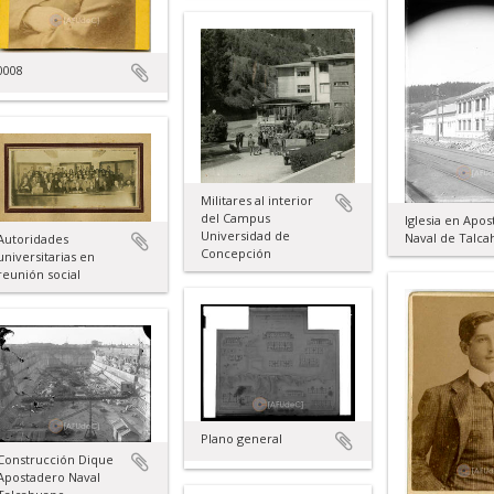
0008
Militares al interior
del Campus
Iglesia en Apo
Universidad de
Naval de Talc
Autoridades
Concepción
universitarias en
reunión social
Plano general
Construcción Dique
Apostadero Naval