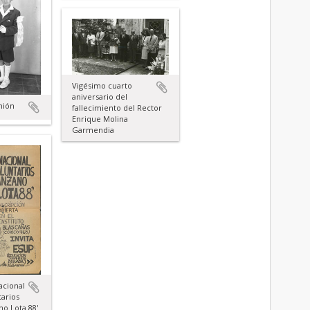
Vigésimo cuarto
aniversario del
nión
fallecimiento del Rector
Enrique Molina
Garmendia
acional
tarios
no Lota 88'