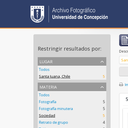
Restringir resultados por:
Descr
lugar
San
Todos
Santa Juana, Chile
5
Im
materia
Todos
5
Fotografía
5
Fotografía minutera
5
Sociedad
5
Retrato de grupo
4