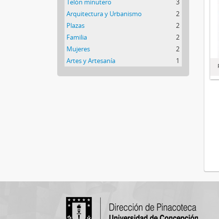
Telón minutero
3
Arquitectura y Urbanismo
2
Plazas
2
Familia
2
Mujeres
2
Artes y Artesanía
1