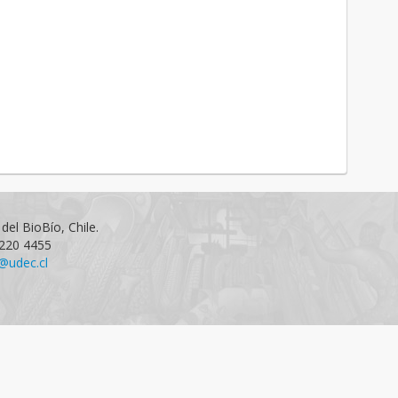
del BioBío, Chile.
1220 4455
@udec.cl