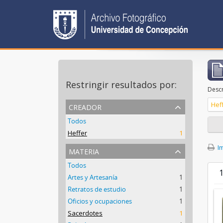
Restringir resultados por:
Descr
creador
Hef
Todos
Heffer
1
Im
materia
Todos
1
Artes y Artesanía
1
Retratos de estudio
1
Oficios y ocupaciones
1
Sacerdotes
1