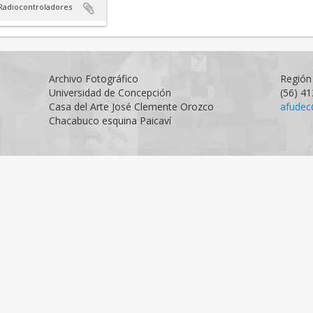
Radiocontroladores
Archivo Fotográfico
Región 
Universidad de Concepción
(56) 4
Casa del Arte José Clemente Orozco
afudec
Chacabuco esquina Paicaví