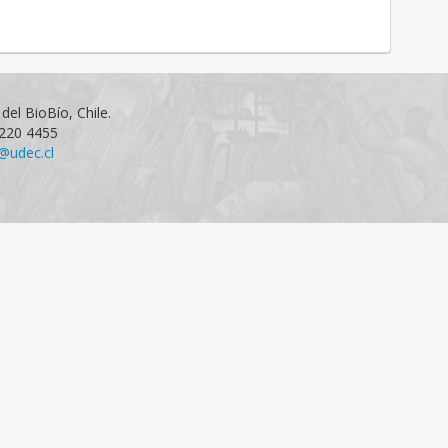
del BioBío, Chile.
1220 4455
@udec.cl