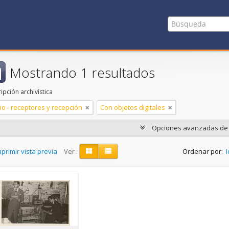
Mostrando 1 resultados
ipción archivística
io - receptores y recepción
Con objetos digitales
Opciones avanzadas d
primir vista previa
Ver :
Ordenar por:
I