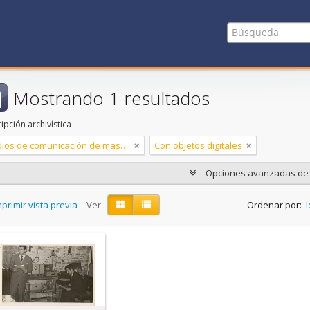
Mostrando 1 resultados
ipción archivística
Medios de comunicación de masas
Con objetos digitales
Opciones avanzadas d
primir vista previa
Ver :
Ordenar por:
I