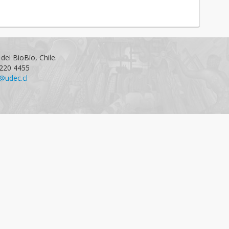
del BioBío, Chile.
1220 4455
@udec.cl