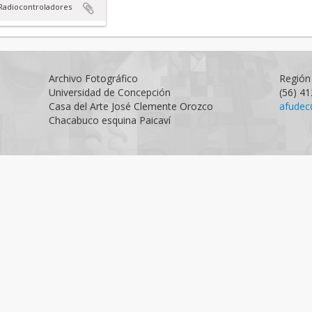
Radiocontroladores
Archivo Fotográfico
Región 
Universidad de Concepción
(56) 4
Casa del Arte José Clemente Orozco
afudec
Chacabuco esquina Paicaví