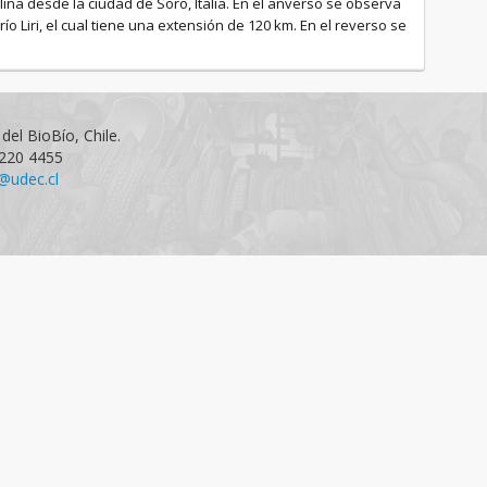
na desde la ciudad de Soro, Italia. En el anverso se observa
ío Liri, el cual tiene una extensión de 120 km. En el reverso se
del BioBío, Chile.
1220 4455
@udec.cl