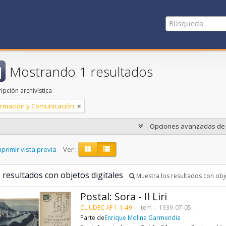
Mostrando 1 resultados
ipción archivística
ormación y Comunicación
Opciones avanzadas d
primir vista previa
Ver :
 resultados con objetos digitales
Muestra los resultados con obje
Postal: Sora - Il Liri
CL UDEC AF 1-1-49
Item
1939-07-05
Parte de
Enrique Molina Garmendia