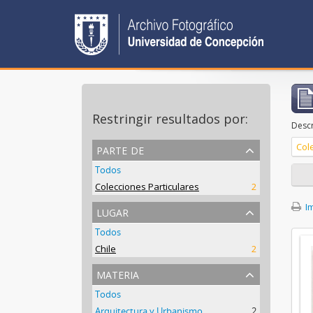
Restringir resultados por:
Descr
parte de
Col
Todos
Colecciones Particulares
2
Im
lugar
Todos
Chile
2
materia
Todos
Arquitectura y Urbanismo
2