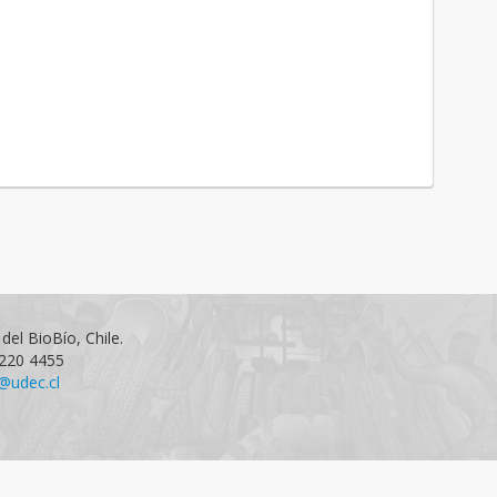
del BioBío, Chile.
1220 4455
@udec.cl