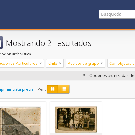
Mostrando 2 resultados
ipción archivística
ecciones Particulares
Chile
Retrato de grupo
Con objetos di
Opciones avanzadas d
primir vista previa
Ver :