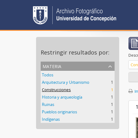
Restringir resultados por:
Descr
materia
Con
Todos
Arquitectura y Urbanismo
1
Construcciones
1
Im
Historia y arqueología
1
Ruinas
1
1
Pueblos originarios
1
Indígenas
1