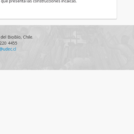
 que presenta las construcciones incaicas.
del BioBío, Chile.
1220 4455
@udec.cl