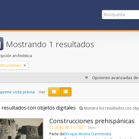
Mostrando 1 resultados
ipción archivística
strucciones
Opciones avanzadas d
primir vista previa
Ver :
 resultados con objetos digitales
Muestra los resultados con obje
Construcciones prehispánicas
CL UDEC AF 1-1-107
Item
Parte de
Enrique Molina Garmendia